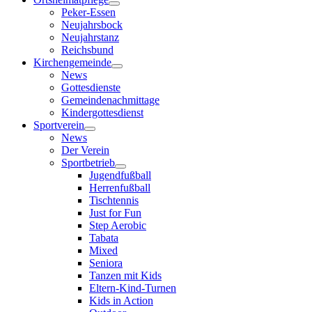
Peker-Essen
Neujahrsbock
Neujahrstanz
Reichsbund
Kirchengemeinde
News
Gottesdienste
Gemeindenachmittage
Kindergottesdienst
Sportverein
News
Der Verein
Sportbetrieb
Jugendfußball
Herrenfußball
Tischtennis
Just for Fun
Step Aerobic
Tabata
Mixed
Seniora
Tanzen mit Kids
Eltern-Kind-Turnen
Kids in Action