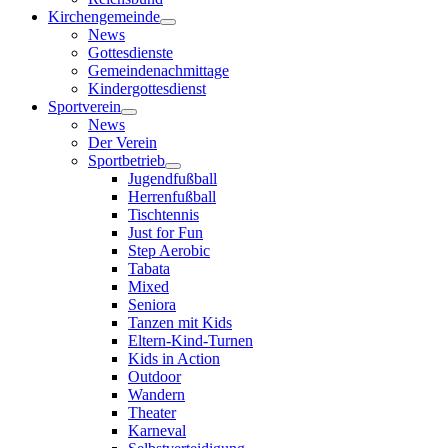
Reichsbund
Kirchengemeinde
News
Gottesdienste
Gemeindenachmittage
Kindergottesdienst
Sportverein
News
Der Verein
Sportbetrieb
Jugendfußball
Herrenfußball
Tischtennis
Just for Fun
Step Aerobic
Tabata
Mixed
Seniora
Tanzen mit Kids
Eltern-Kind-Turnen
Kids in Action
Outdoor
Wandern
Theater
Karneval